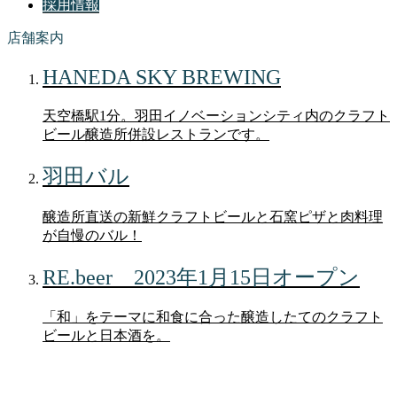
採用情報
店舗案内
HANEDA SKY BREWING
天空橋駅1分。羽田イノベーションシティ内のクラフト
ビール醸造所併設レストランです。
羽田バル
醸造所直送の新鮮クラフトビールと石窯ピザと肉料理
が自慢のバル！
RE.beer 2023年1月15日オープン
「和」をテーマに和食に合った醸造したてのクラフト
ビールと日本酒を。
ブログ