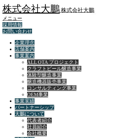
株式会社大鵬
株式会社大鵬
メニュー
採用情報
お問い合わせ
企業理念
店舗案内
事業案内
ALL OTA プロジェクト
クラフトビール醸造事業
体験型醸造事業
醸造機器販売事業
コンサルティング事業
OEM事業
事業実績
パートナーシップ
大鵬について
代表者紹介
社員紹介
会社概要