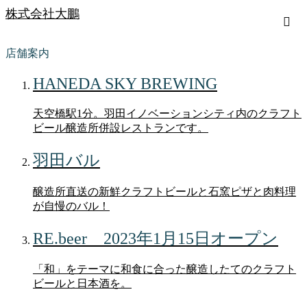
株式会社大鵬
店舗案内
HANEDA SKY BREWING
天空橋駅1分。羽田イノベーションシティ内のクラフト
ビール醸造所併設レストランです。
羽田バル
醸造所直送の新鮮クラフトビールと石窯ピザと肉料理
が自慢のバル！
RE.beer 2023年1月15日オープン
「和」をテーマに和食に合った醸造したてのクラフト
ビールと日本酒を。