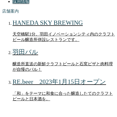
採用情報
店舗案内
HANEDA SKY BREWING
天空橋駅1分。羽田イノベーションシティ内のクラフト
ビール醸造所併設レストランです。
羽田バル
醸造所直送の新鮮クラフトビールと石窯ピザと肉料理
が自慢のバル！
RE.beer 2023年1月15日オープン
「和」をテーマに和食に合った醸造したてのクラフト
ビールと日本酒を。
お問い合わせ