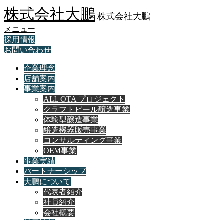
株式会社大鵬
株式会社大鵬
メニュー
採用情報
お問い合わせ
企業理念
店舗案内
事業案内
ALL OTA プロジェクト
クラフトビール醸造事業
体験型醸造事業
醸造機器販売事業
コンサルティング事業
OEM事業
事業実績
パートナーシップ
大鵬について
代表者紹介
社員紹介
会社概要