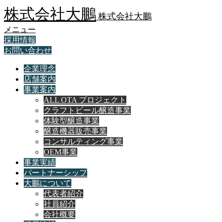
株式会社大鵬
株式会社大鵬
メニュー
採用情報
お問い合わせ
企業理念
店舗案内
事業案内
ALL OTA プロジェクト
クラフトビール醸造事業
体験型醸造事業
醸造機器販売事業
コンサルティング事業
OEM事業
事業実績
パートナーシップ
大鵬について
代表者紹介
社員紹介
会社概要