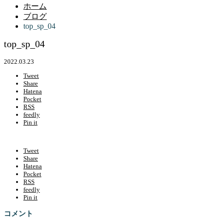
ホーム
ブログ
top_sp_04
top_sp_04
2022.03.23
Tweet
Share
Hatena
Pocket
RSS
feedly
Pin it
Tweet
Share
Hatena
Pocket
RSS
feedly
Pin it
コメント