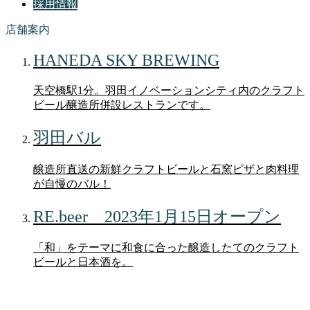
採用情報
店舗案内
HANEDA SKY BREWING
天空橋駅1分。羽田イノベーションシティ内のクラフト
ビール醸造所併設レストランです。
羽田バル
醸造所直送の新鮮クラフトビールと石窯ピザと肉料理
が自慢のバル！
RE.beer 2023年1月15日オープン
「和」をテーマに和食に合った醸造したてのクラフト
ビールと日本酒を。
ブログ