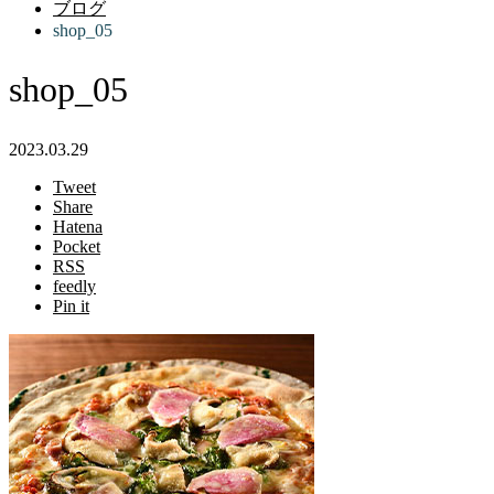
ブログ
shop_05
shop_05
2023.03.29
Tweet
Share
Hatena
Pocket
RSS
feedly
Pin it