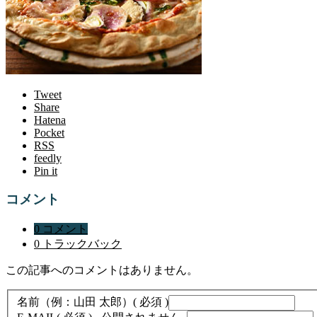
Tweet
Share
Hatena
Pocket
RSS
feedly
Pin it
コメント
0 コメント
0 トラックバック
この記事へのコメントはありません。
名前（例：山田 太郎）
( 必須 )