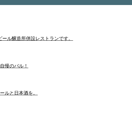
ビール醸造所併設レストランです。
自慢のバル！
ールと日本酒を。