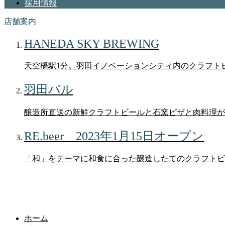
採用情報
店舗案内
HANEDA SKY BREWING
天空橋駅1分。羽田イノベーションシティ内のクラフト
羽田バル
醸造所直送の新鮮クラフトビールと石窯ピザと肉料理が
RE.beer 2023年1月15日オープン
「和」をテーマに和食に合った醸造したてのクラフトビ
ブログ
ホーム