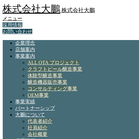
株式会社大鵬
株式会社大鵬
メニュー
採用情報
お問い合わせ
企業理念
店舗案内
事業案内
ALL OTA プロジェクト
クラフトビール醸造事業
体験型醸造事業
醸造機器販売事業
コンサルティング事業
OEM事業
事業実績
パートナーシップ
大鵬について
代表者紹介
社員紹介
会社概要