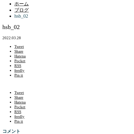
ホーム
ブログ
hsb_02
hsb_02
2022.03.28
Tweet
Share
Hatena
Pocket
RSS
feedly
Pin it
Tweet
Share
Hatena
Pocket
RSS
feedly
Pin it
コメント