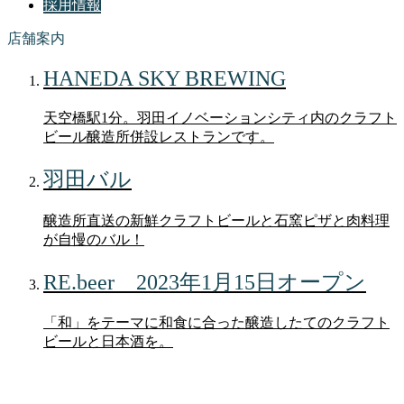
採用情報
店舗案内
HANEDA SKY BREWING
天空橋駅1分。羽田イノベーションシティ内のクラフト
ビール醸造所併設レストランです。
羽田バル
醸造所直送の新鮮クラフトビールと石窯ピザと肉料理
が自慢のバル！
RE.beer 2023年1月15日オープン
「和」をテーマに和食に合った醸造したてのクラフト
ビールと日本酒を。
ブログ