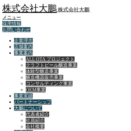
株式会社大鵬
株式会社大鵬
メニュー
採用情報
お問い合わせ
企業理念
店舗案内
事業案内
ALL OTA プロジェクト
クラフトビール醸造事業
体験型醸造事業
醸造機器販売事業
コンサルティング事業
OEM事業
事業実績
パートナーシップ
大鵬について
代表者紹介
社員紹介
会社概要