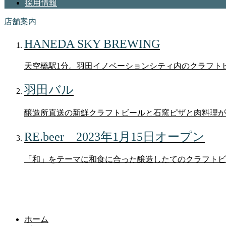
採用情報
店舗案内
HANEDA SKY BREWING
天空橋駅1分。羽田イノベーションシティ内のクラフト
羽田バル
醸造所直送の新鮮クラフトビールと石窯ピザと肉料理が
RE.beer 2023年1月15日オープン
「和」をテーマに和食に合った醸造したてのクラフトビ
ブログ
ホーム