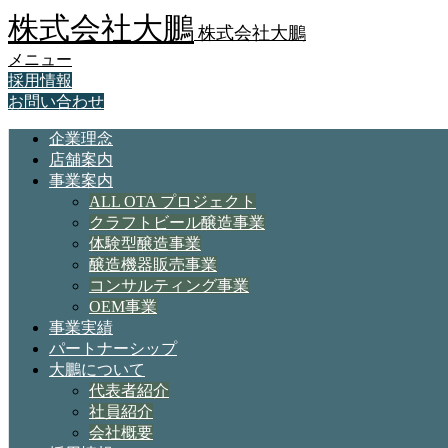
株式会社大鵬
株式会社大鵬
メニュー
採用情報
お問い合わせ
企業理念
店舗案内
事業案内
ALL OTA プロジェクト
クラフトビール醸造事業
体験型醸造事業
醸造機器販売事業
コンサルティング事業
OEM事業
事業実績
パートナーシップ
大鵬について
代表者紹介
社員紹介
会社概要