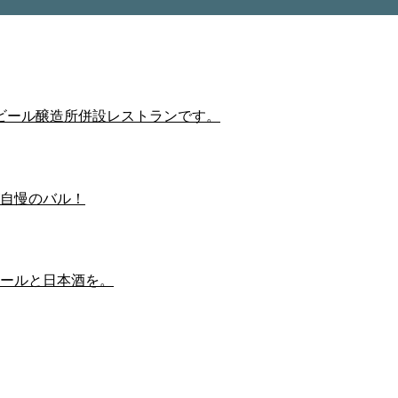
ビール醸造所併設レストランです。
自慢のバル！
ールと日本酒を。