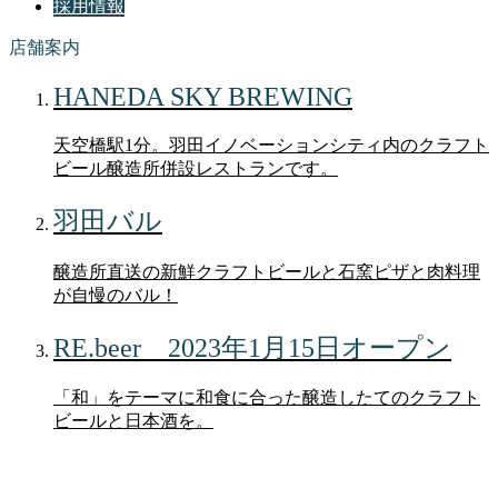
採用情報
店舗案内
HANEDA SKY BREWING
天空橋駅1分。羽田イノベーションシティ内のクラフト
ビール醸造所併設レストランです。
羽田バル
醸造所直送の新鮮クラフトビールと石窯ピザと肉料理
が自慢のバル！
RE.beer 2023年1月15日オープン
「和」をテーマに和食に合った醸造したてのクラフト
ビールと日本酒を。
FAQ