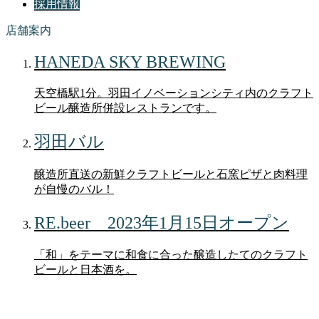
採用情報
店舗案内
HANEDA SKY BREWING
天空橋駅1分。羽田イノベーションシティ内のクラフト
ビール醸造所併設レストランです。
羽田バル
醸造所直送の新鮮クラフトビールと石窯ピザと肉料理
が自慢のバル！
RE.beer 2023年1月15日オープン
「和」をテーマに和食に合った醸造したてのクラフト
ビールと日本酒を。
ブログ