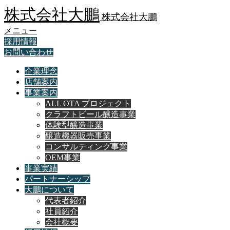
株式会社大鵬
株式会社大鵬
メニュー
採用情報
お問い合わせ
企業理念
店舗案内
事業案内
ALL OTA プロジェクト
クラフトビール醸造事業
体験型醸造事業
醸造機器販売事業
コンサルティング事業
OEM事業
事業実績
パートナーシップ
大鵬について
代表者紹介
社員紹介
会社概要