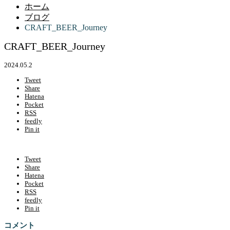
ホーム
ブログ
CRAFT_BEER_Journey
CRAFT_BEER_Journey
2024.05.2
Tweet
Share
Hatena
Pocket
RSS
feedly
Pin it
Tweet
Share
Hatena
Pocket
RSS
feedly
Pin it
コメント