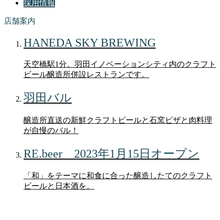
採用情報
店舗案内
HANEDA SKY BREWING
天空橋駅1分。羽田イノベーションシティ内のクラフト
ビール醸造所併設レストランです。
羽田バル
醸造所直送の新鮮クラフトビールと石窯ピザと肉料理
が自慢のバル！
RE.beer 2023年1月15日オープン
「和」をテーマに和食に合った醸造したてのクラフト
ビールと日本酒を。
コラム