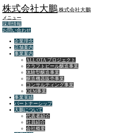
株式会社大鵬
株式会社大鵬
メニュー
採用情報
お問い合わせ
企業理念
店舗案内
事業案内
ALL OTA プロジェクト
クラフトビール醸造事業
体験型醸造事業
醸造機器販売事業
コンサルティング事業
OEM事業
事業実績
パートナーシップ
大鵬について
代表者紹介
社員紹介
会社概要