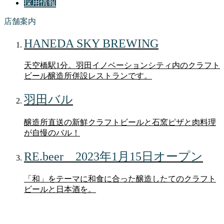
採用情報
店舗案内
HANEDA SKY BREWING
天空橋駅1分。羽田イノベーションシティ内のクラフト
ビール醸造所併設レストランです。
羽田バル
醸造所直送の新鮮クラフトビールと石窯ピザと肉料理
が自慢のバル！
RE.beer 2023年1月15日オープン
「和」をテーマに和食に合った醸造したてのクラフト
ビールと日本酒を。
ブログ