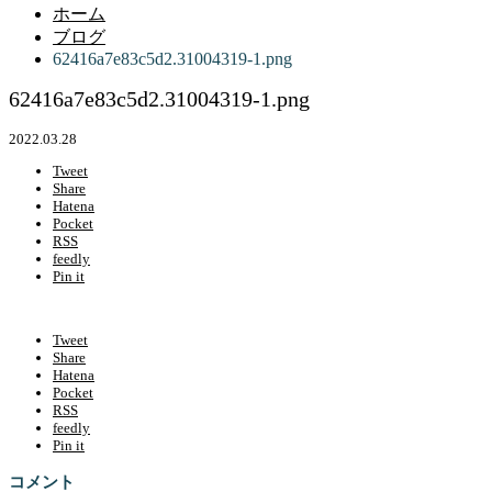
ホーム
ブログ
62416a7e83c5d2.31004319-1.png
62416a7e83c5d2.31004319-1.png
2022.03.28
Tweet
Share
Hatena
Pocket
RSS
feedly
Pin it
Tweet
Share
Hatena
Pocket
RSS
feedly
Pin it
コメント