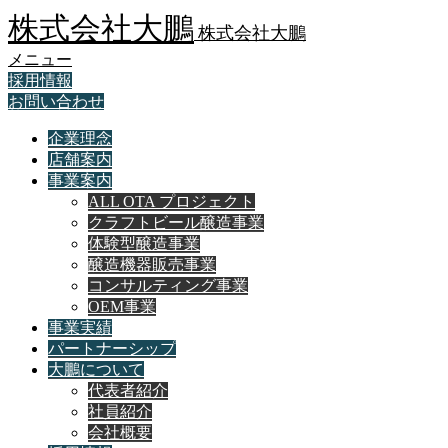
株式会社大鵬
株式会社大鵬
メニュー
採用情報
お問い合わせ
企業理念
店舗案内
事業案内
ALL OTA プロジェクト
クラフトビール醸造事業
体験型醸造事業
醸造機器販売事業
コンサルティング事業
OEM事業
事業実績
パートナーシップ
大鵬について
代表者紹介
社員紹介
会社概要