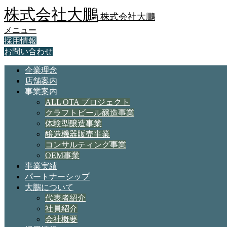
株式会社大鵬
株式会社大鵬
メニュー
採用情報
お問い合わせ
企業理念
店舗案内
事業案内
ALL OTA プロジェクト
クラフトビール醸造事業
体験型醸造事業
醸造機器販売事業
コンサルティング事業
OEM事業
事業実績
パートナーシップ
大鵬について
代表者紹介
社員紹介
会社概要