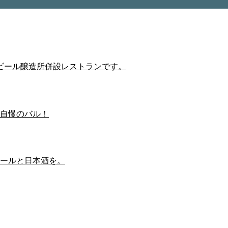
ビール醸造所併設レストランです。
自慢のバル！
ールと日本酒を。