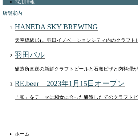
採用情報
店舗案内
HANEDA SKY BREWING
天空橋駅1分。羽田イノベーションシティ内のクラフト
羽田バル
醸造所直送の新鮮クラフトビールと石窯ピザと肉料理が
RE.beer 2023年1月15日オープン
「和」をテーマに和食に合った醸造したてのクラフトビ
ブログ
ホーム