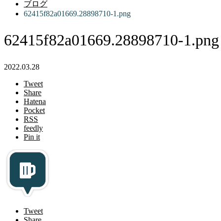
ブログ
62415f82a01669.28898710-1.png
62415f82a01669.28898710-1.png
2022.03.28
Tweet
Share
Hatena
Pocket
RSS
feedly
Pin it
Tweet
Share