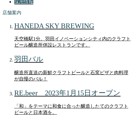
採用情報
店舗案内
HANEDA SKY BREWING
天空橋駅1分。羽田イノベーションシティ内のクラフト
ビール醸造所併設レストランです。
羽田バル
醸造所直送の新鮮クラフトビールと石窯ピザと肉料理
が自慢のバル！
RE.beer 2023年1月15日オープン
「和」をテーマに和食に合った醸造したてのクラフト
ビールと日本酒を。
ブログ