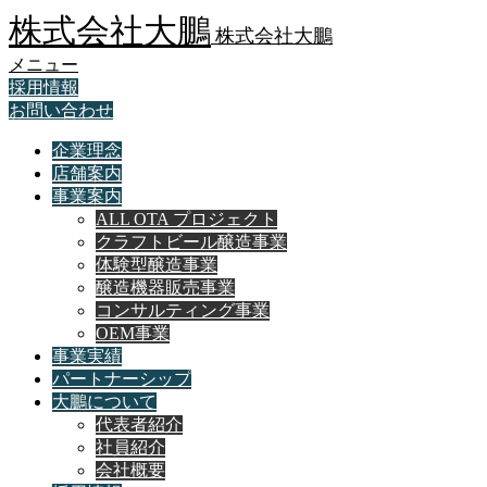
株式会社大鵬
株式会社大鵬
メニュー
採用情報
お問い合わせ
企業理念
店舗案内
事業案内
ALL OTA プロジェクト
クラフトビール醸造事業
体験型醸造事業
醸造機器販売事業
コンサルティング事業
OEM事業
事業実績
パートナーシップ
大鵬について
代表者紹介
社員紹介
会社概要