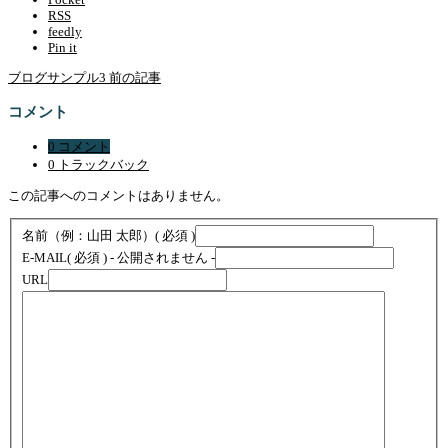
RSS
feedly
Pin it
ブログサンプル3
前の記事
コメント
0 コメント
0 トラックバック
この記事へのコメントはありません。
名前（例：山田 太郎）
( 必須 )
E-MAIL
( 必須 ) - 公開されません -
URL