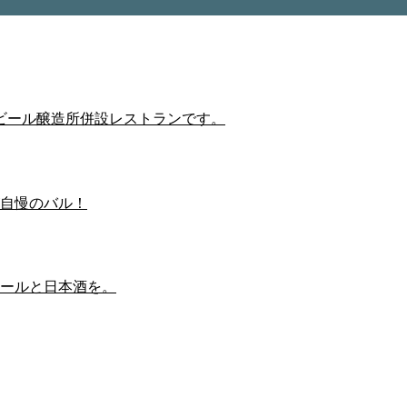
ビール醸造所併設レストランです。
自慢のバル！
ールと日本酒を。