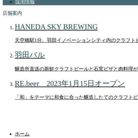
採用情報
店舗案内
HANEDA SKY BREWING
天空橋駅1分。羽田イノベーションシティ内のクラフト
羽田バル
醸造所直送の新鮮クラフトビールと石窯ピザと肉料理が
RE.beer 2023年1月15日オープン
「和」をテーマに和食に合った醸造したてのクラフトビ
ブログ
ホーム