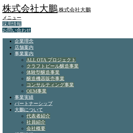
株式会社大鵬
株式会社大鵬
メニュー
採用情報
お問い合わせ
企業理念
店舗案内
事業案内
ALL OTA プロジェクト
クラフトビール醸造事業
体験型醸造事業
醸造機器販売事業
コンサルティング事業
OEM事業
事業実績
パートナーシップ
大鵬について
代表者紹介
社員紹介
会社概要