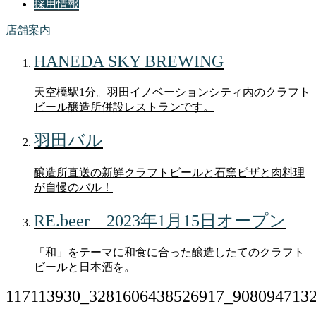
採用情報
店舗案内
HANEDA SKY BREWING
天空橋駅1分。羽田イノベーションシティ内のクラフト
ビール醸造所併設レストランです。
羽田バル
醸造所直送の新鮮クラフトビールと石窯ピザと肉料理
が自慢のバル！
RE.beer 2023年1月15日オープン
「和」をテーマに和食に合った醸造したてのクラフト
ビールと日本酒を。
117113930_3281606438526917_908094713