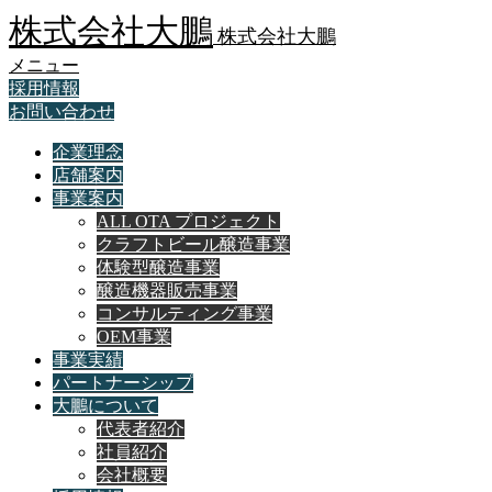
株式会社大鵬
株式会社大鵬
メニュー
採用情報
お問い合わせ
企業理念
店舗案内
事業案内
ALL OTA プロジェクト
クラフトビール醸造事業
体験型醸造事業
醸造機器販売事業
コンサルティング事業
OEM事業
事業実績
パートナーシップ
大鵬について
代表者紹介
社員紹介
会社概要