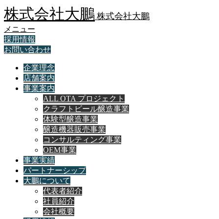
株式会社大鵬
株式会社大鵬
メニュー
採用情報
お問い合わせ
企業理念
店舗案内
事業案内
ALL OTA プロジェクト
クラフトビール醸造事業
体験型醸造事業
醸造機器販売事業
コンサルティング事業
OEM事業
事業実績
パートナーシップ
大鵬について
代表者紹介
社員紹介
会社概要