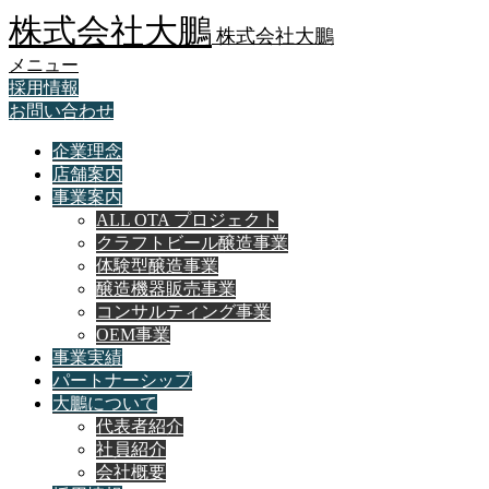
株式会社大鵬
株式会社大鵬
メニュー
採用情報
お問い合わせ
企業理念
店舗案内
事業案内
ALL OTA プロジェクト
クラフトビール醸造事業
体験型醸造事業
醸造機器販売事業
コンサルティング事業
OEM事業
事業実績
パートナーシップ
大鵬について
代表者紹介
社員紹介
会社概要