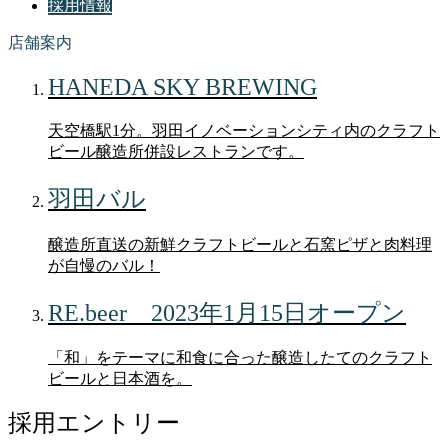
採用情報
店舗案内
HANEDA SKY BREWING
天空橋駅1分。羽田イノベーションシティ内のクラフト
ビール醸造所併設レストランです。
羽田バル
醸造所直送の新鮮クラフトビールと石窯ピザと肉料理
が自慢のバル！
RE.beer 2023年1月15日オープン
「和」をテーマに和食に合った醸造したてのクラフト
ビールと日本酒を。
採用エントリー