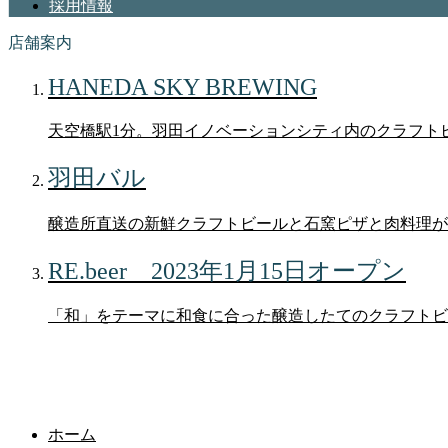
採用情報
店舗案内
HANEDA SKY BREWING
天空橋駅1分。羽田イノベーションシティ内のクラフト
羽田バル
醸造所直送の新鮮クラフトビールと石窯ピザと肉料理が
RE.beer 2023年1月15日オープン
「和」をテーマに和食に合った醸造したてのクラフトビ
キャンペーン
ホーム