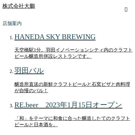
株式会社大鵬
店舗案内
HANEDA SKY BREWING
天空橋駅1分。羽田イノベーションシティ内のクラフト
ビール醸造所併設レストランです。
羽田バル
醸造所直送の新鮮クラフトビールと石窯ピザと肉料理
が自慢のバル！
RE.beer 2023年1月15日オープン
「和」をテーマに和食に合った醸造したてのクラフト
ビールと日本酒を。