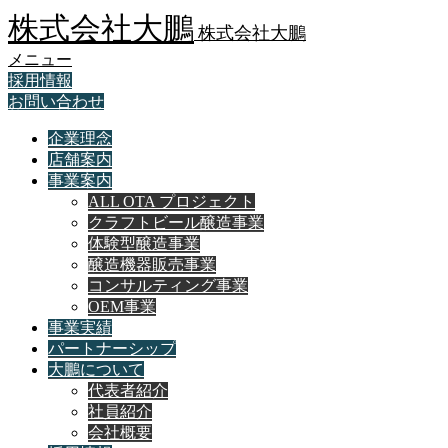
株式会社大鵬
株式会社大鵬
メニュー
採用情報
お問い合わせ
企業理念
店舗案内
事業案内
ALL OTA プロジェクト
クラフトビール醸造事業
体験型醸造事業
醸造機器販売事業
コンサルティング事業
OEM事業
事業実績
パートナーシップ
大鵬について
代表者紹介
社員紹介
会社概要