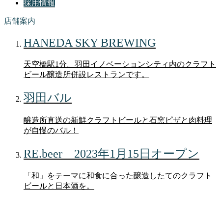
採用情報
店舗案内
HANEDA SKY BREWING
天空橋駅1分。羽田イノベーションシティ内のクラフト
ビール醸造所併設レストランです。
羽田バル
醸造所直送の新鮮クラフトビールと石窯ピザと肉料理
が自慢のバル！
RE.beer 2023年1月15日オープン
「和」をテーマに和食に合った醸造したてのクラフト
ビールと日本酒を。
採用エントリー