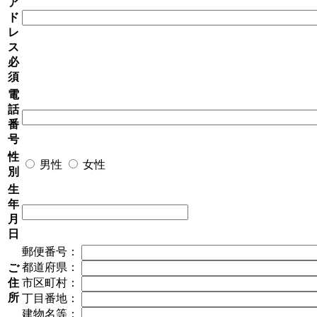
ア
ド
レ
ス
必
須
電
話
番
号
性
男性
女性
別
生
年
月
日
郵便番号：
都道府県：
ご
住
市区町村：
所
丁目番地：
建物名等：