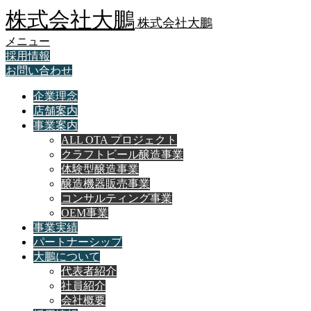
株式会社大鵬
株式会社大鵬
メニュー
採用情報
お問い合わせ
企業理念
店舗案内
事業案内
ALL OTA プロジェクト
クラフトビール醸造事業
体験型醸造事業
醸造機器販売事業
コンサルティング事業
OEM事業
事業実績
パートナーシップ
大鵬について
代表者紹介
社員紹介
会社概要