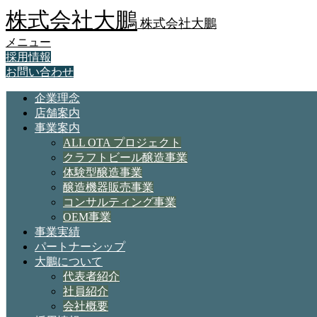
株式会社大鵬
株式会社大鵬
メニュー
採用情報
お問い合わせ
企業理念
店舗案内
事業案内
ALL OTA プロジェクト
クラフトビール醸造事業
体験型醸造事業
醸造機器販売事業
コンサルティング事業
OEM事業
事業実績
パートナーシップ
大鵬について
代表者紹介
社員紹介
会社概要