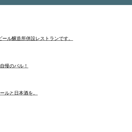
ビール醸造所併設レストランです。
自慢のバル！
ールと日本酒を。