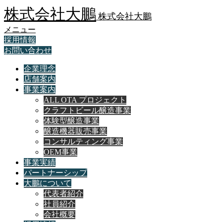
株式会社大鵬
株式会社大鵬
メニュー
採用情報
お問い合わせ
企業理念
店舗案内
事業案内
ALL OTA プロジェクト
クラフトビール醸造事業
体験型醸造事業
醸造機器販売事業
コンサルティング事業
OEM事業
事業実績
パートナーシップ
大鵬について
代表者紹介
社員紹介
会社概要