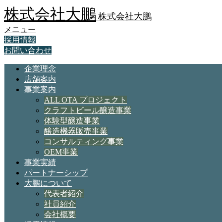
株式会社大鵬
株式会社大鵬
メニュー
採用情報
お問い合わせ
企業理念
店舗案内
事業案内
ALL OTA プロジェクト
クラフトビール醸造事業
体験型醸造事業
醸造機器販売事業
コンサルティング事業
OEM事業
事業実績
パートナーシップ
大鵬について
代表者紹介
社員紹介
会社概要