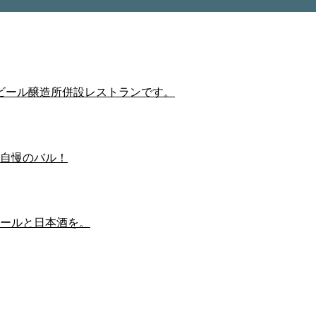
ビール醸造所併設レストランです。
自慢のバル！
ールと日本酒を。
内