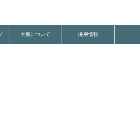
プ
大鵬について
採用情報
7384429207_n